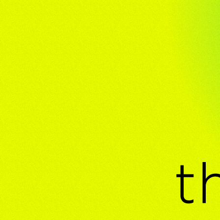
롯데칠성음료 '크러시
2025 iF DESIGN
하나은행 MONEY 
에피어워드 3관왕 
제25회 대한민국디
디자인산업발전 유공
하나은행 머니드림 
레드닷 디자인 어워드 최
Welcome to the