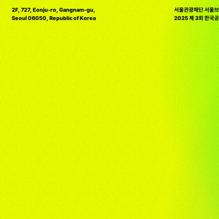
2F, 727, Eonju-ro, Gangnam-gu,
서울관광재단 서울브
Seoul 06050, Republic of Korea
2025 제 3회 한
청정원 호밍스 연간 
2025 제 31회 
오뚜기 더핫 열라면 
2025 대한민국 디
오뚜기 WOW 컵라면
2025 대한민국 디
BMW X 교보문고 브
2024 대한민국 팝
네스프레소 버츄오 
2024 대한민국 팝업
'서울한옥' 브랜드 
2025 iF DESIGN