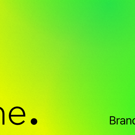
' 프로젝트
 AWARD 본상 수상
DREAM 캠페인
달성
자인대상
 장관표창 수상
캠페인
고상(Best of the Best) 수상
.WATERMELON