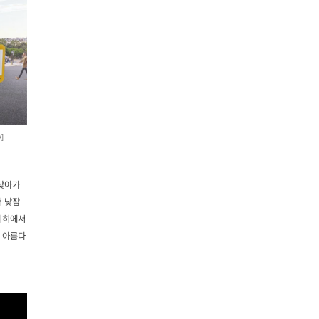
]
 찾아가
서 낮잠
취리히에서
워 아름다