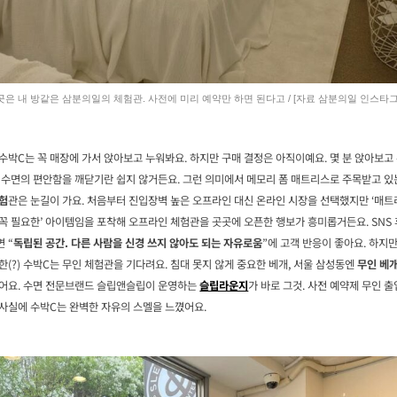
곳은 내 방같은 삼분의일의 체험관. 사전에 미리 예약만 하면 된다고 / [자료 삼분의일 인스타그
수박C는 꼭 매장에 가서 앉아보고 누워봐요. 하지만 구매 결정은 아직이예요. 몇 분 앉아보고
 수면의 편안함을 깨닫기란 쉽지 않거든요. 그런 의미에서 메모리 폼 매트리스로 주목받고 
험
관은 눈길이 가요. 처음부터 진입장벽 높은 오프라인 대신 온라인 시장을 선택했지만 ‘매
꼭 필요한’ 아이템임을 포착해 오프라인 체험관을 곳곳에 오픈한 행보가 흥미롭거든요. SNS
 “
독립된 공간. 다른 사람을 신경 쓰지 않아도 되는 자유로움
”에 고객 반응이 좋아요. 하지
한(?) 수박C는 무인 체험관을 기다려요. 침대 못지 않게 중요한 베개, 서울 삼성동엔
무인 베
있어요. 수면 전문브랜드 슬립앤슬립이 운영하는
슬립라운지
가 바로 그것. 사전 예약제 무인 출
사실에 수박C는 완벽한 자유의 스멜을 느꼈어요.