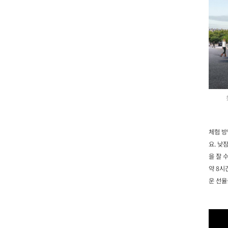
체험 방
요. 낮
을 잘 
약 8시
운 선율