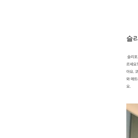
슬
슬리포노
르세요?
아요. 
와 매트
요.