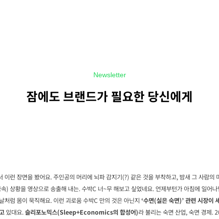
Newsletter
잠에도 브랜드가 필요한 당신에게
 이런 장면을 봤어요. 주인공의 머리에 뇌파 감지기(?) 같은 것을 부착하고, 밤새 그 사람의 
꿈속) 상황을 영상으로 송출해 내는. 수박C 너~무 해보고 싶었네요. 언제부턴가 아침에 일어나
날처럼 몸이 묵직해요. 이런 괴로움 수박C 만의 것은 아닌지
‘수면(실은 숙면)’ 관련 시장이
고
있대요.
슬리포노믹스(Sleep+Economics의 합성어)
라 불리는 숙면 산업, 숙면 경제. 2