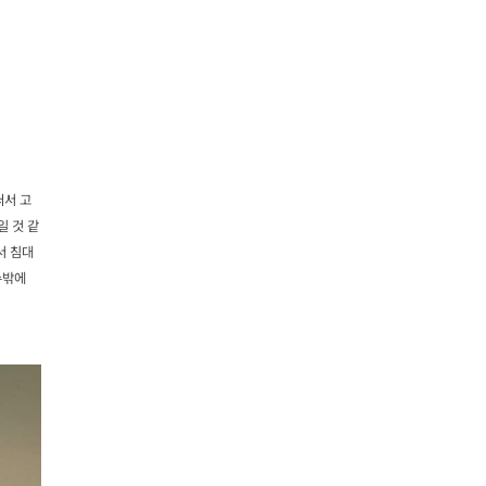
써서 고
일 것 같
서 침대
수밖에