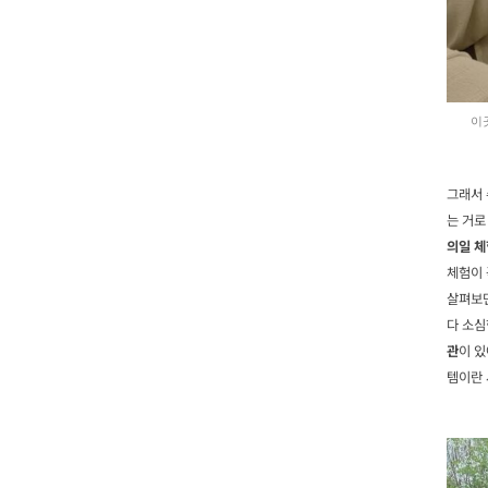
이
그래서 
는 거로
의일 체
체험이 
살펴보면
다 소심
관
이 
템이란 