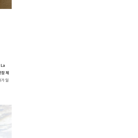
.
La
낮잠 체
화가 일