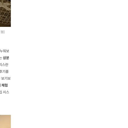
램]
 누워보
있는
삼분
트리스란
 후기를
만 보기보
개 체험
입 시스