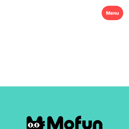
모펀
Menu
리브랜딩 프로젝트
모펀
Client
Brand Identity System, Brand Slogan &
Scope
Story, BI Design System, Brand Page, Brand
Homepage
2025
Year